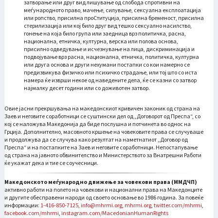
затворање или друг вид лишување од слобода спротивни на
меѓународното право, мачење, силување, сексуална експлоатација
или ропство, присилна проСтитуција, присилна бременост, присилна
стерилизација или кој било друг вид тешко сексуално насилство,
гонење на која било група или заедница врз политичка, расна,
национална, етничка, културна, верска или полова основа,
присилно одведување и исчезнување на лица, дискриминација и
подвојување врз расна, национална, етничка, политичка, културна
или друга основа и други нехумани постапки со кои намерно се
предизвикува физичко или психичко страдање, или тој што со иста
намера ќе изврши некое од наведените дела, ќе се казни со затвор
најмалку десет години или со доживотен затвор.
Овие јасни прекршувања на македонскиот кривичен законик од страна на
Заев и неговите соработници се суштински дел од „Договорот од Преспа“, со
кој се наложува Македонија да биде послушна и потчинета во однос на
Грција. Дополнително, масовното кршење на човековите права се случуваше
и продолжува да се случува како резултат на наметнатиот „Договор од
Преспа“ и на постапките на Заев и неговите соработници. Непостапување
од страна на јавното обвинителство и Министерството за Внатрешни Работи
ќе укажат дека и тие се соучесници.
Македонското меѓународно движење за човекови права (ММДЧП)
активно работи на полето на човекови и национални права на Македонците
и другите обесправени народи од своето основање во 1986 година. За повеќе
информации:
1-416-850-7125
,
info@mhrmi.org
,
mhrmi.org
,
twitter.com/mhrmi
,
facebook.com/mhrmi
,
instagram.com/MacedonianHumanRights