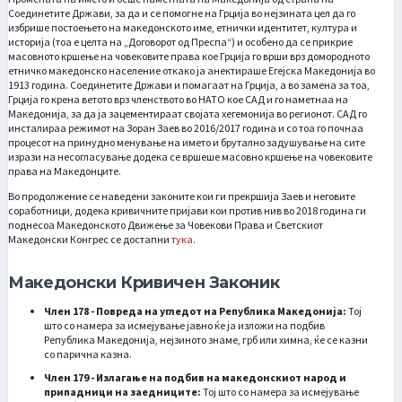
Соединетите Држави, за да и се помогне на Грција во нејзината цел да го
избрише постоењето на македонското име, етнички идентитет, култура и
историја (тоа е целта на „Договорот од Преспа“) и особено да се прикрие
масовното кршење на човековите права кое Грција го врши врз домородното
етничко македонско население откако ја анектираше Егејска Македонија во
1913 година. Соединетите Држави и помагаат на Грција, а во замена за тоа,
Грција го крена ветото врз членството во НАТО кое САД и го наметнаа на
Македонија, за да ја зацементираат својата хегемонија во регионот. САД го
инсталираа режимот на Зоран Заев во 2016/2017 година и со тоа го почнаа
процесот на принудно менување на името и брутално задушување на сите
изрази на несогласување додека се вршеше масовно кршење на човековите
права на Македонците.
Во продолжение се наведени законите кои ги прекршија Заев и неговите
соработници, додека кривичните пријави кои против нив во 2018 година ги
поднесоа Македонското Движење за Човекови Права и Светскиот
Македонски Конгрес се достапни
тука
.
Македонски Кривичен Законик
Член 178 - Повреда на угледот на Република Македонија:
Тој
што со намера за исмејување јавно ќе ја изложи на подбив
Република Македонија, нејзиното знаме, грб или химна, ќе се казни
со парична казна.
Член 179 - Излагање на подбив на македонскиот народ и
припадници на заедниците:
Тој што со намера за исмејување