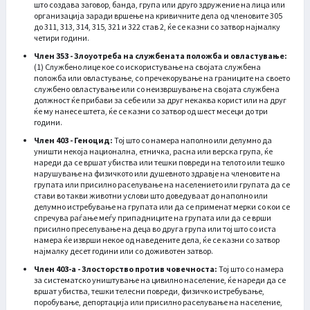
што создава заговор, банда, група или друго здружение на лица или
организација заради вршење на кривичните дела од членовите 305
до 311, 313, 314, 315, 321 и 322 став 2, ќе се казни со затвор најмалку
четири години.
Член 353 - Злоуотреба на службената положба и овластување:
(1) Службено лице кое со искористување на својата службена
положба или овластување, со пречекорување на границите на своето
службено овластување или со неизвршување на својата службена
должност ќе прибави за себе или за друг некаква корист или на друг
ќе му нанесе штета, ќе се казни со затвор од шест месеци до три
години.
Член 403 - Геноцид:
Тој што со намера наполно или делумно да
уништи некоја национална, етничка, расна или верска група, ќе
нареди да се вршат убиства или тешки повреди на телото или тешко
нарушување на физичкото или душевното здравје на членовите на
групата или присилно раселување на населението или групата да се
стави во такви животни услови што доведуваат до наполно или
делумно истребување на групата или да се применат мерки со кои се
спречува раѓање меѓу припадниците на групата или да се врши
присилно преселување на деца во друга група или тој што со иста
намера ќе изврши некое од наведените дела, ќе се казни со затвор
најмалку десет години или со доживотен затвор.
Член 403-а - Злосторство против човечноста:
Тој што со намера
за систематско уништување на цивилно население, ќе нареди да се
вршат убиства, тешки телесни повреди, физичко истребување,
поробување, депортација или присилно раселување на население,