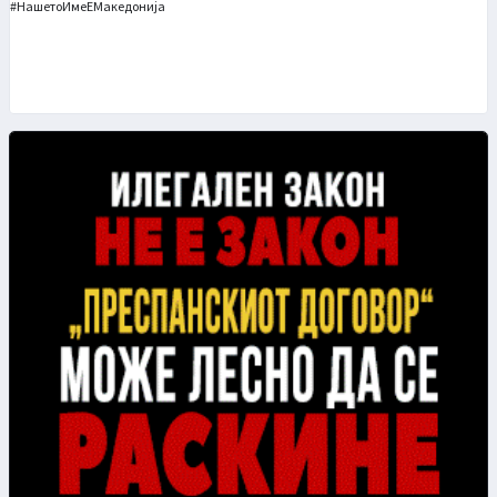
#НашетоИмеЕМакедонија