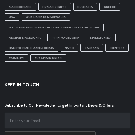
MACEDONIANS
HUMAN RIGHTS
BULGARIA
GREECE
USA
OUR NAME IS MACEDONIA
MACEDONIAN HUMAN RIGHTS MOVEMENT INTERNATIONAL
AEGEAN MACEDONIA
PIRIN MACEDONIA
МАКЕДОНИЈА
НАШЕТО ИМЕ Е МАКЕДОНИЈА
NATO
BALKANS
IDENTITY
EQUALITY
EUROPEAN UNION
KEEP IN TOUCH
Subscribe to Our Newsletter to get Important News & Offers