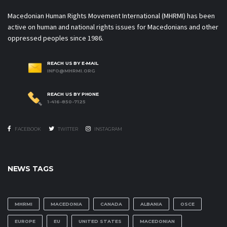
Macedonian Human Rights Movement International (MHRMI) has been
active on human and national rights issues for Macedonians and other
oppressed peoples since 1986.
REACH US BY E-MAIL
INFO@MHRMI.ORG
REACH US BY PHONE
1-416-850-7125
FACEBOOK
TWITTER
INSTAGRAM
NEWS TAGS
MHRMI
MACEDONIA
CANADA
ALBANIA
OSCE
EUROPE
EU
UNITED STATES
MACEDONIAN