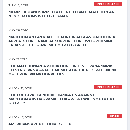
PRESS RELEASE
JULY 12, 2026
MHRMI DEMANDS IMMEDIATE END TO ANTI-MACEDONIAN
NEGOTIATIONS WITH BULGARIA
MAY 26, 2026
MACEDONIAN LANGUAGE CENTRE IN AEGEAN MACEDONIA
APPEALS FOR FINANCIAL SUPPORT FOR TWO UPCOMING
TRIALS AT THE SUPREME COURT OF GREECE
MAY 15, 2026
THE MACEDONIAN ASSOCIATION ILINDEN-TIRANA MARKS
ELEVEN YEARS AS A FULL MEMBER OF THE FEDERAL UNION
OF EUROPEAN NATIONALITIES
PRESS RELEASE
MARCH 31, 2026
THE CULTURAL GENOCIDE CAMPAIGN AGAINST
MACEDONIANS HAS RAMPED UP – WHAT WILL YOU DO TO
STOP IT?
OP-ED
MARCH 17, 2026
AMERICANS ARE POLITICAL SHEEP