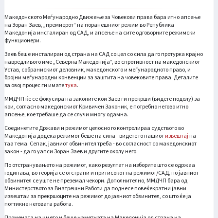
Македонското Меѓународно Движење за Човекови права бара итно апсење
на Зоран Заев, „премиерот“ на поранешниот режим во Република
Македонија инсталиран од САД, и апсење на сите одговорните режимски
функционери.
Заев беше инсталиран од страна на САД со цел со сила да го протурка крајно
навредливото име „Северна Македонија“, во спротивност на македонскиот
Устав, собранискиот деловник, македонското и меѓународното право, и
бројни меѓународни конвенции за заштита на човековите права. Деталите
за овој процес ги имате
тука
.
ММДЧП ќе се фокусира на законите кои Заев ги прекрши (видете подолу) за
кои, согласно македонскиот Кривичен Законик, е потребно негово итно
апсење, кое требаше да се случи многу одамна.
Соединетите Држави и режимот целосно го контролираа судството во
Македонија додека режимот беше на сила - видете го нашиот
извештај
на
таа тема. Сепак, јавниот обвинител треба - во согласност со македонскиот
закон - да го уапси Зоран Заев и другите околу него.
По отстранувањето на режимот, како резултат на изборите што се одржаа
годинава, во теорија се отстрани и притисокот на режимот/САД, но јавниот
обвинител се уште не преземал чекори. Дополнително, ММДЧП бара од
Министерството за Внатрешни Работи да поднесе повеќекратни јавни
извештаи за прекршоците на режимот до јавниот обвинител, со што ќе ја
поттикне неговата работа.
Промената на името и беше наметната на Македонија од страна на