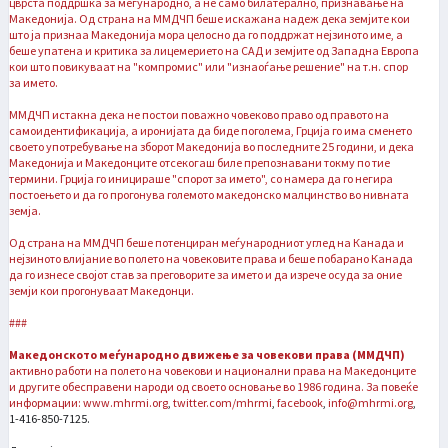
цврста поддршка за меѓународно, а не само билатерално, признавање на
Македонија. Од страна на ММДЧП беше искажана надеж дека земјите кои
што ја признаа Македонија мора целосно да го поддржат нејзиното име, а
беше упатена и критика за лицемерието на САД и земјите од Западна Европа
кои што повикуваат на "компромис" или "изнаоѓање решение" на т.н. спор
за името.
ММДЧП истакна дека не постои поважно човеково право од правото на
самоидентификација, а иронијата да биде поголема, Грција го има сменето
своето употребување на зборот Македонија во последните 25 години, и дека
Македонија и Македонците отсекогаш биле препознавани токму по тие
термини. Грција го иницираше "спорот за името", со намера да го негира
постоењето и да го прогонува големото македонско малцинство во нивната
земја.
Од страна на ММДЧП беше потенциран меѓународниот углед на Канада и
нејзиното влијание во полето на човековите права и беше побарано Канада
да го изнесе својот став за преговорите за името и да изрече осуда за оние
земји кои прогонуваат Македонци.
###
Македонското меѓународно движење за човекови права (ММДЧП)
активно работи на полето на човекови и национални права на Македонците
и другите обесправени народи од своето основање во 1986 година. За повеќе
информации:
www.mhrmi.org
,
twitter.com/mhrmi
,
facebook
,
info@mhrmi.org
,
1-416-850-7125.