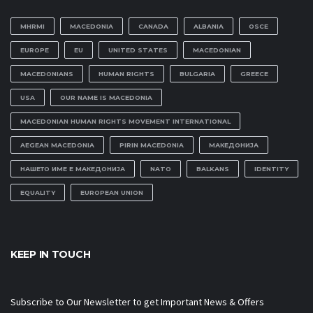
MHRMI
MACEDONIA
CANADA
ALBANIA
OSCE
EUROPE
EU
UNITED STATES
MACEDONIAN
MACEDONIANS
HUMAN RIGHTS
BULGARIA
GREECE
USA
OUR NAME IS MACEDONIA
MACEDONIAN HUMAN RIGHTS MOVEMENT INTERNATIONAL
AEGEAN MACEDONIA
PIRIN MACEDONIA
МАКЕДОНИЈА
НАШЕТО ИМЕ Е МАКЕДОНИЈА
NATO
BALKANS
IDENTITY
EQUALITY
EUROPEAN UNION
KEEP IN TOUCH
Subscribe to Our Newsletter to get Important News & Offers