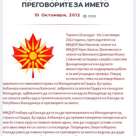
ПРЕГОВОРИТЕ ЗА ИМЕТО
10 Октомври, 2012
10159
Торонто (Канада) - На 1 октомври
2012 година, претседателот на
ММДЧП Бил Николов, членот на
ММДЧП Крис Балкос (Балковски) и
членот на Виножито Димитри Иоану
(Јованов) остварија средба со високи
функционери на канадските
министерства за надворешни работи
и за меѓународна трговија. Покрај
останатото, тема на разговор беше и
кршењето на човековите права на Македонците во Грција, Бугарија,
Албанија и воопшто на Балканот, забраната за влез во Грција на канадски
Македонци, одбивањето да се помогне на канадски Македонци од страна
на грчката амбасада и грчките конзулати, како и позицијата на Канада за
Република Македонија и преговорите за името.
ММДЧП побара од Канада да го осуди прогонувањето на Македонците од
страна на Грција, Бугарија, Албанија и да преземе конкретни чекори кои што
или ќе стават крај на таквиот нивни однос, или да создадат услови со кои
што овие земји ќе се соочат со последици. Попрецизно, беше побарано
Канада јавно да повика прекин на преговорите за името и веднаш да даде