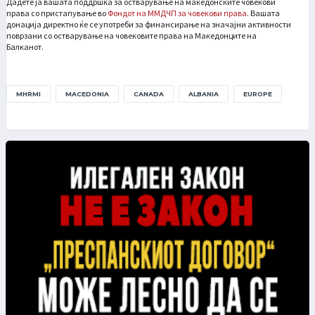
Дадете ја вашата поддршка за остварување на македонските човекови
права со пристапување во
Фондот на ММДЧП за човекови права
. Вашaтa
донација директно ќе се употреби за финансирање на значајни активности
поврзани со остварување на човековите права на Македонците на
Балканот.
MHRMI
MACEDONIA
CANADA
ALBANIA
EUROPE