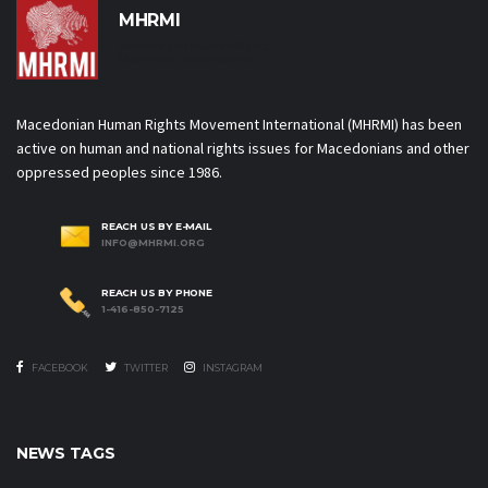
MHRMI
Macedonian Human Rights
Movement International
Macedonian Human Rights Movement International (MHRMI) has been
active on human and national rights issues for Macedonians and other
oppressed peoples since 1986.
REACH US BY E-MAIL
INFO@MHRMI.ORG
REACH US BY PHONE
1-416-850-7125
FACEBOOK
TWITTER
INSTAGRAM
NEWS TAGS