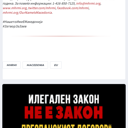
година. За повеќе информации: 1-416-850-7125,
info@mhrmi.org
,
www.mhrmi.org
,
twitter.com/mhrmi
,
facebook.com/mhrmi
,
mhrmi.org/OurNameIsMacedonia
.
#НашетоИмеЕМакедонија
#ЗатворЗаЗаев
MHRMI
MACEDONIA
EU