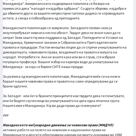
Македонија". Американската надворешна политика се базира на
премисата дека "нападот е најдобра одбрана". Со други зборови, најдобро е
да обвините други за вашите непристојни тактики додека ги спроведувате
истите, а секоја е побезобразна од претходните.
Македонските политичари се замрзнати. Западните големи сили ја
злоупотребуваат нивната неспособност. Тврдат дека не знаат како да го
запрат Заев зашто тој има поддршка од Западот. Погледнете ги Уставот на
Македонија, Кривичниот законик и Собраниските и Претседателските
правила и процедури. Постои мноштво опции да се спречи уништувањето на
демократијата, човековите права, владеењето на правото и волјата на
народот. Употребете ги. Ако не знаете како или ви е страв, сте избрале
погрешна професија. Вашиот избор на кариера води до уништување на
МАкедонија - за која се бореле СИТЕ наши предци.
За разлика од македонските политичари, Македонците веќе се на нозе и
бараат нашите човекови права и правото на само-определување да се
брани одлучно.
За Западот - или ќе ги браните принципите кои тврдите дека ги почитувате,
или ќе бидете соучесници во уништувањето на цела една етничка група.
Нашето име е Македонија. Кој ви даде право да го менувате?
###
Македонското меѓународно движење за човекови права (ММДЧП)
активно работи на полето на човекови и национални права на
Македонците и другите обесправени народи од своето основање во 1986