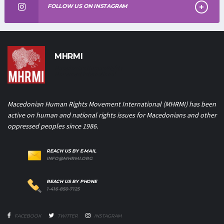
FOLLOW US ON INSTAGRAM
MHRMI
Macedonian Human Rights
Movement International
Macedonian Human Rights Movement International (MHRMI) has been
active on human and national rights issues for Macedonians and other
oppressed peoples since 1986.
REACH US BY E-MAIL
INFO@MHRMI.ORG
REACH US BY PHONE
1-416-850-7125
FACEBOOK
TWITTER
INSTAGRAM