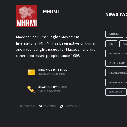
MHRMI
NEWS TA
Macedonian Human Rights
Movement International
MHRMI
Macedonian Human Rights Movement
International (MHRMI) has been active on human
EU
U
and national rights issues for Macedonians and
HUMAN RIG
other oppressed peoples since 1986.
OUR NAME 
REACH US BY E-MAIL
MACEDONIA
INFO@MHRMI.ORG
PIRIN MACE
REACH US BY PHONE
1-416-850-7125
BALKANS
FACEBOOK
TWITTER
INSTAGRAM