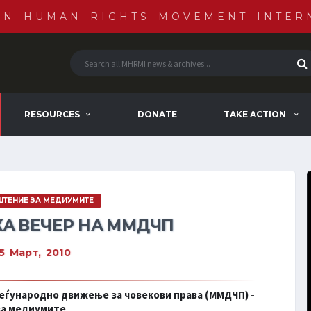
AN HUMAN RIGHTS MOVEMENT INTER
RESOURCES
DONATE
TAKE ACTION
ТЕНИЕ ЗА МЕДИУМИТЕ
А ВЕЧЕР НА ММДЧП
15 Март, 2010
еѓународно движење за човекови права (ММДЧП) -
за медиумите