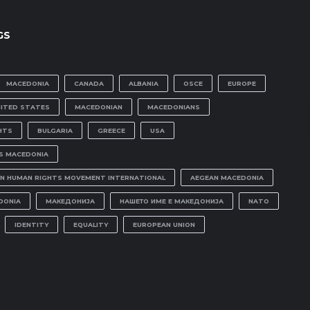
GS
MACEDONIA
CANADA
ALBANIA
OSCE
EUROPE
NITED STATES
MACEDONIAN
MACEDONIANS
HTS
BULGARIA
GREECE
USA
IS MACEDONIA
N HUMAN RIGHTS MOVEMENT INTERNATIONAL
AEGEAN MACEDONIA
DONIA
МАКЕДОНИЈА
НАШЕТО ИМЕ Е МАКЕДОНИЈА
NATO
IDENTITY
EQUALITY
EUROPEAN UNION