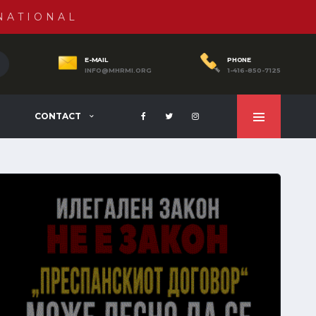
NATIONAL
E-MAIL
PHONE
INFO@MHRMI.ORG
1-416-850-7125
CONTACT