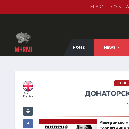
MACEDONI
HOME
NEWS
СООПШ
ДОНАТОРСК
Read in
English
Македонско м
Соопштение 