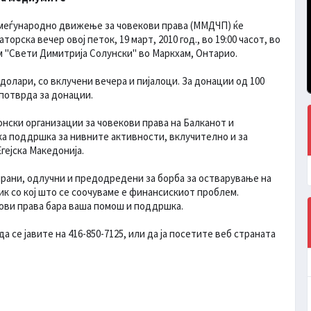
меѓународно движење за човекови права (ММДЧП) ќе
торска вечер овој петок, 19 март, 2010 год., во 19:00 часот, во
 "Свети Димитрија Солунски" во Маркхам, Онтарио.
долари, со вклучени вечера и пијалоци. За донации од 100
потврда за донации.
ски организации за човекови права на Балканот и
а поддршка за нивните активности, вклучително и за
гејска Македонија.
рани, одлучни и предодредени за борба за остварување на
к со кој што се соочуваме е финансискиот проблем.
ви права бара ваша помош и поддршка.
 се јавите на 416-850-7125, или да ја посетите веб страната