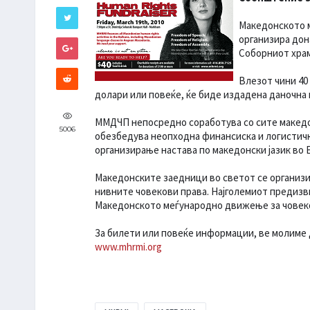
Македонското 
организира дона
Соборниот храм
Влезот чини 40 
долари или повеќе, ќе биде издадена даночна 
ММДЧП непосредно соработува со сите македон
5006
обезбедува неопходна финансиска и логистичк
организирање настава по македонски јазик во Е
Македонските заедници во светот се организи
нивните човекови права. Најголемиот предизви
Македонското меѓународно движење за човеко
За билети или повеќе информации, ве молиме да
www.mhrmi.org