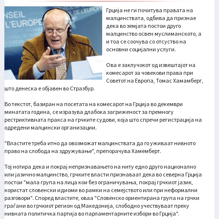
Грција не ги почитува правата на
малцинствата, одбива да признае
дека во земјата постои друго
малцинство освен муслиманското, а
и тоа се соочува со отсуство на
основни социјални услуги.
Ова е заклучокот од извештајот на
комесарот за човекови права при
Советот на Европа, Томас Хамамберг,
што денеска е објавен во Стразбур.
Во текстот, базиран на посетата на комесарот на Грција во декември
минатата година, се изразува длабока загриженост за премногу
рестриктивната пракса на грчките судови, која што спречи регистрација на
одредени малцински организации.
"Властите треба итно да овозможат малцинствата да го уживаат нивното
право на слобода на здружување", препорачува Хамемберт.
Тој нотира дека и покрај непризнавањето на ниту едно друго национално
или јазично малцинство, грчките власти признаваат дека во северна Грција
постои "мала група на лица кои без ограничувања, покрај грчкиот јазик,
користат словенски идиоми во рамки на семејството или при неформални
разговори". Според властите, оваа "Словенско ориентирана група на грчки
граѓани во грчкиот регион од Македонија, слободно учествуваат преку
нивната политичка партија во парламентарните избори во Грција".