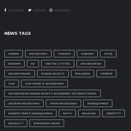
FACEBOOK
TWITTER
INSTAGRAM
NEWS TAGS
MHRMI
MACEDONIA
CANADA
ALBANIA
OSCE
EUROPE
EU
UNITED STATES
MACEDONIAN
MACEDONIANS
HUMAN RIGHTS
BULGARIA
GREECE
USA
OUR NAME IS MACEDONIA
MACEDONIAN HUMAN RIGHTS MOVEMENT INTERNATIONAL
AEGEAN MACEDONIA
PIRIN MACEDONIA
МАКЕДОНИЈА
НАШЕТО ИМЕ Е МАКЕДОНИЈА
NATO
BALKANS
IDENTITY
EQUALITY
EUROPEAN UNION