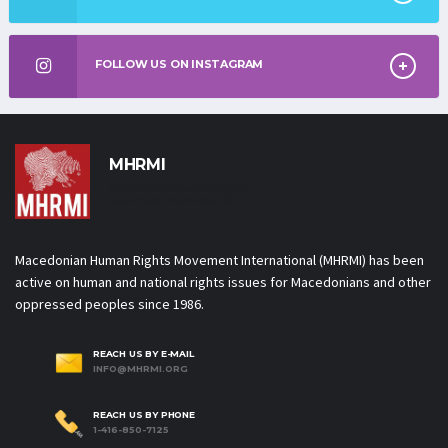
FOLLOW US ON INSTAGRAM
MHRMI
Macedonian Human Rights
Movement International
Macedonian Human Rights Movement International (MHRMI) has been
active on human and national rights issues for Macedonians and other
oppressed peoples since 1986.
REACH US BY E-MAIL
INFO@MHRMI.ORG
REACH US BY PHONE
1-416-850-7125