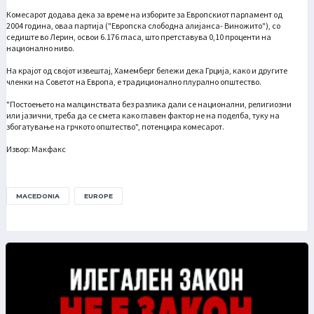
Комесарот додава дека за време на изборите за Европскиот парламент од
2004 година, оваа партија ("Европска слободна алијанса- Виножито"), со
седиште во Лерин, освои 6.176 гласа, што претставува 0,10 проценти на
национално ниво.
На крајот од својот извештај, Хамемберг бележи дека Грција, како и другите
членки на Советот на Европа, е традиционално плурално општество.
"Постоењето на малцинствата без разлика дали се национални, религиозни
или јазични, треба да се смета како главен фактор не на поделба, туку на
збогатување на грчкото општество", потенцира комесарот.
Извор: Макфакс
MACEDONIA
EUROPE