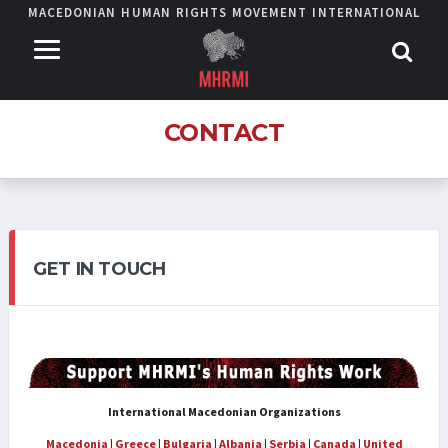
MACEDONIAN HUMAN RIGHTS MOVEMENT INTERNATIONAL
CONTACT
GET IN TOUCH
International Macedonian Organizations
Macedonia
|
Greece
|
Bulgaria
|
Albania
|
Serbia
|
Canada
|
United