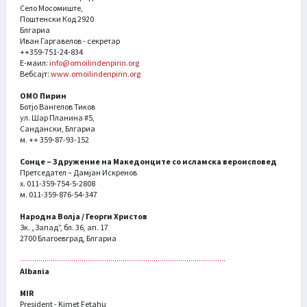
Село Мосомиште,
Поштенски Код 2920
Блгариа
Иван Гаргавелов - секретар
++359-751-24-834
Е-маил:
info@omoilindenpirin.org
Вебсајт:
www.omoilindenpirin.org
ОМО Пирин
Ботјо Вангелов Тиков
ул. Шар Планина #5,
Сандански, Блгариа
м. ++ 359-87-93-152
Сонце – Здружение на Македонците со исламска вероисповед
Претседател – Дамјан Искренов
х. 011-359-754-5-2808
м. 011-359-876-54-347
Народна Волја / Георги Христов
Зк. „Запад”, бл. 36, ап. 17
2700 Благоевград, Блгариа
Albania
MIR
President - Kimet Fetahu