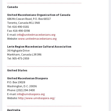
Canada
United Macedonians Organization of Canada
686 McCowan Road, P.O. Box 66517
Toronto, Canada M1J 3N8
Tel: 416-490-0181
Fax: 416-490-0398
E-mail:
info@unitedmacedonians.org
Website:
www.unitedmacedonians.org
Lerin Region Macedonian Cultural Association
36 Highgate Drive
Markham, Canada L3R 3R6
Tel: 905-475-2959
United States
United Macedonian Diaspora
P.O. Box 19028
Washington, D.C. 20036
Phone: (202) 294-3400
E-mail:
info@umdiaspora.org
Website:
http://www.umdiaspora.org/
Australia