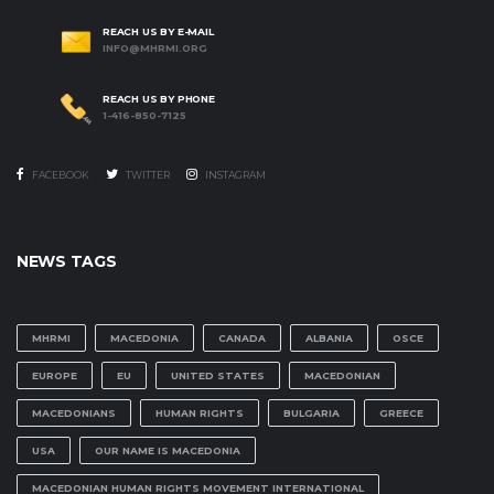
REACH US BY E-MAIL
INFO@MHRMI.ORG
REACH US BY PHONE
1-416-850-7125
FACEBOOK
TWITTER
INSTAGRAM
NEWS TAGS
MHRMI
MACEDONIA
CANADA
ALBANIA
OSCE
EUROPE
EU
UNITED STATES
MACEDONIAN
MACEDONIANS
HUMAN RIGHTS
BULGARIA
GREECE
USA
OUR NAME IS MACEDONIA
MACEDONIAN HUMAN RIGHTS MOVEMENT INTERNATIONAL