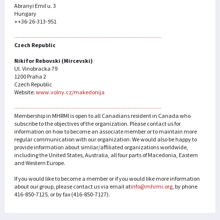
Abranyi Emil u. 3
Hungary
++36-26-313-951
Czech Republic
Nikifor Rebovski (Mircevski)
Ul. Vinobracka 79
1200 Praha 2
Czech Republic
Website:
www.volny.cz/makedonija
Membership in MHRMI is open to all Canadians resident in Canada who
subscribe to the objectives of the organization. Please contact us for
information on how to become an associate member or to maintain more
regular communication with our organization. We would also be happy to
provide information about similar/affiliated organizations worldwide,
including the United States, Australia, all four parts of Macedonia, Eastern
and Western Europe.
If you would like to become a member or if you would like more information
about our group, please contact us via email at
info@mhrmi.org
, by phone
416-850-7125, or by fax (416-850-7127).