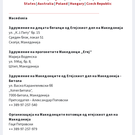
States
|
Australia
|
Poland
|
Hungary
|
Czech Republic
Macedonia
Здружение на децата бегалци од Егејскиот дел на Македонија
ул. „К.Ј.Питу” бр. 15
Среден блок, локал 51
Скопје, Македонија
Здружение на прогонетите Македонци „Егеј”
Марија Воденска
ул. 9 Мај, бр. 8,
Штип, Македонија
Здружение на Македонците од Егејскиот дел на Македонија -
Битола
ул. Васко Карангелевски бб
„Хотел Битола”,
7000-Битола, Македонија
Претседател – Александар Поповски
++ 389-97-257-540
Организација на Македонците потомци од егејскиот дел на
Македонија
Гоце Петровски
++ 389-97-257-979