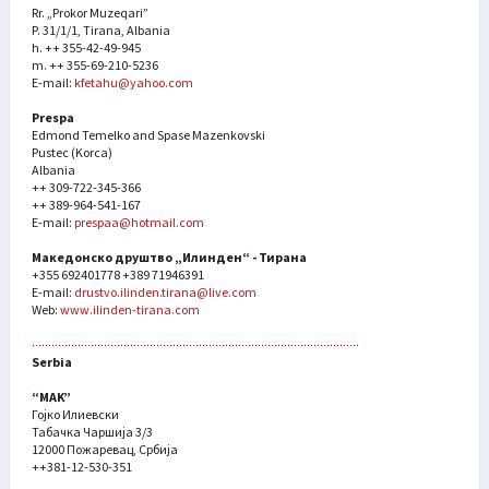
Rr. „Prokor Muzeqari”
P. 31/1/1, Tirana, Albania
h. ++ 355-42-49-945
m. ++ 355-69-210-5236
E-mail:
kfetahu@yahoo.com
Prespa
Edmond Temelko and Spase Mazenkovski
Pustec (Korca)
Albania
++ 309-722-345-366
++ 389-964-541-167
E-mail:
prespaa@hotmail.com
Македонско друштво „Илинден“ - Тирана
+355 692401778 +389 71946391
E-mail:
drustvo.ilinden.tirana@live.com
Web:
www.ilinden-tirana.com
Serbia
“MAK”
Гојко Илиевски
Табачка Чаршија 3/3
12000 Пожаревац, Србија
++381-12-530-351