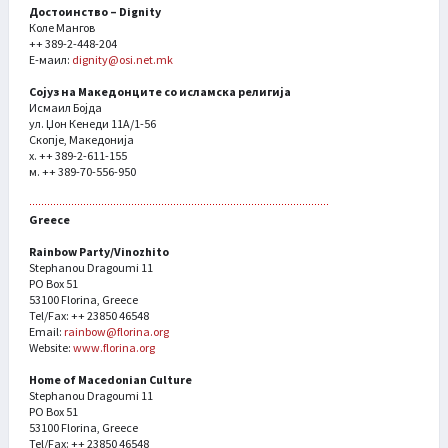
Достоинство – Dignity
Коле Мангов
++ 389-2-448-204
Е-маил:
dignity@osi.net.mk
Сојуз на Македонците со исламска религија
Исмаил Бојда
ул. Џон Кенеди 11А/1-56
Скопје, Македонија
х. ++ 389-2-611-155
м. ++ 389-70-556-950
Greece
Rainbow Party/Vinozhito
Stephanou Dragoumi 11
PO Box 51
53100 Florina, Greece
Tel/Fax: ++ 23850 46548
Email:
rainbow@florina.org
Website:
www.florina.org
Home of Macedonian Culture
Stephanou Dragoumi 11
PO Box 51
53100 Florina, Greece
Tel/Fax: ++ 23850 46548