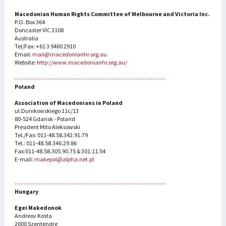
Macedonian Human Rights Committee of Melbourne and Victoria Inc.
P.O. Box 364
Doncaster VIC 3108
Australia
Tel/Fax: +61 3 9460 2910
Email:
mail@macedonianhr.org.au
Website:
http://www.macedonianhr.org.au/
Poland
Association of Macedonians in Poland
ul.Dunikowskiego 11c/13
80-524 Gdansk - Poland
President Mito Aleksowski
Tel./Fax: 011-48.58.342.91.79
Tel.: 011-48.58.346.29.86
Fax:011-48.58.305.90.75 & 301.11.54
E-mail:
makepol@alpha.net.pl
Hungary
Egei Makedonok
Andreov Kosta
2000 Szentendre