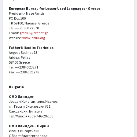
European Bureau for Lesser Used Languages - Greece
President - Nase Parisis
PO Box 100
TK 59100, Naousa, Greece
Tel: ++ 23850 22570
Email:
greblul@otenet.gr
Website:
www.eblul.org
Father Nikodim Tsarknias
Aegeas Sophias 13
Aridea, Pellas
58400 Greece
Tel: ++23840 23271
Fax: ++23840 21778
Bulgaria
ОМО Илинден
Јордан Константинов Иванов
ул. Георги Скризовски #31
Сандански, Блгариа
Тел/Факс: ++359-746-29-133
ОМО Илинден - Пирин
Иван Сингартиски
Област Благоевградска