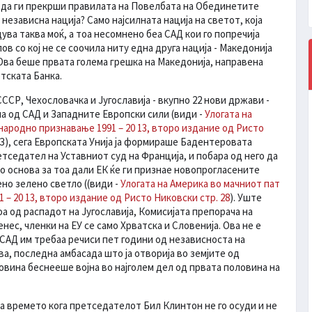
е да ги прекрши правилата на Повелбата на Обединетите
независна нација? Само најсилната нација на светот, која
ва таква моќ, а тоа несомнено беа САД кои го попречија
в со кој не се соочила ниту една друга нација - Македонија
Ова беше првата голема грешка на Македонија, направена
тската Банка.
ССР, Чехословачка и Југославија - вкупно 22 нови држави -
а од САД и Западните Европски сили (види -
Улогата на
народно признавање 1991 – 20 13, второ издание од Ристо
ЕЗ), сега Европската Унија ја формираше Бадентеровата
седател на Уставниот суд на Франција, и побара од него да
о основа за тоа дали ЕК ќе ги признае новопрогласените
но зелено светло ((види -
Улогата на Америка во мачниот пат
– 20 13, второ издание од Ристо Никовски стр. 28
). Уште
а од распадот на Југославија, Комисијата препорача на
нес, членки на ЕУ се само Хрватска и Словенија. Ова не е
а САД им требаа речиси пет години од независноста на
ва, последна амбасада што ја отворија во земјите од
говина беснееше војна во најголем дел од првата половина на
на времето кога претседателот Бил Клинтон не го осуди и не