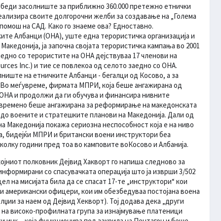
езбеди засолниште за приближно 360.000 претежно етнички
еализира своите долгорочни желби за создавање на „Голема
 помош на САД. Како го знаеме ова? Едноставно.
ите Албанци (ОНА), уште една терористичка организација и
Македонија, ја започна својата терористичка кампања во 2001
аедно со терористите на ОНА дејствуваа 17 членови на
ources Inc.) и тие се повлекоа од селото заедно со ОНА.
ниште на етничките Албанци - бегалци од Косово, а за
 Во меѓувреме, фирмата МПРИ, која беше ангажирана од
 ОНА и продолжи да ги обучува и финансира нивните
овремено беше ангажирана за реформирање на македонската
п до воените и стратешките планови на Македонија. Дали од
а Македонија покажа сериозна неспособност која е на ниво
ва, бидејќи МПРИ и британски воени инструктори беа
колку години пред тоа во камповите воКосово и Албанија.
којниот полковник Дејвид Хакворт го напиша следново за
информирани со спасувачката операција што ја изврши 3/502
 на мисијата била да се спасат 17-те „инструктори“ кои
ни американски офицери, кои им обезбедуваа постојана воена
лџии за наем од Дејвид Хекворт). Тој додава дека „други
и на високо-профилната група за изнајмување платеници
 инк. - која функционира под закрила на Пентагон и беше