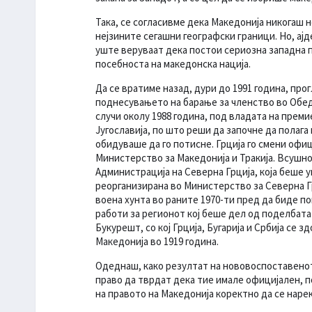
Така, се согласивме дека Македонија никогаш не
нејзините сегашни географски граници. Но, ај
уште веруваат дека постои сериозна западна п
посебноста на македонска нација.
Да се вратиме назад, дури до 1991 година, пр
поднесувањето на барање за членство во Обед
случи околу 1988 година, под владата на прем
Југославија, по што реши да започне да полага
обидуваше да го потисне. Грција го смени офи
Министерство за Македонија и Тракија. Всушнос
Администрација на Северна Грција, која беше 
реорганизирана во Министерство за Северна Г
воена хунта во раните 1970-ти пред да биде по
работи за регионот кој беше дел од поделбата
Букурешт, со кој Грција, Бугарија и Србија се з
Македонија во 1919 година.
Одеднаш, како резултат на нововоспоставенот
право да тврдат дека тие имале официјален, п
на правото на Македонија коректно да се наре