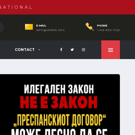
NATIONAL
E-MAIL
PHONE
INFO@MHRMI.ORG
1-416-850-7125
CONTACT