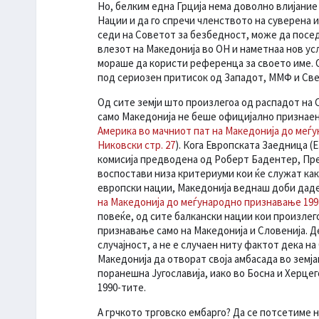
Но, белким една Грција нема доволно влијани
Нации и да го спречи членството на суверена и 
седи на Советот за безбедност, може да поседу
влезот на Македонија во ОН и наметнаа нов усло
мораше да користи референца за своето име. 
под сериозен притисок од Западот, ММФ и Све
Од сите земји што произлегоа од распадот на С
само Македонија не беше официјално признаен
Америка во мачниот пат на Македонија до меѓу
Никовски стр. 27
). Кога Европската Заедница (
комисија предводена од Роберт Бадентер, Прет
воспостави низа критериуми кои ќе служат как
европски нации, Македонија веднаш доби даде
на Македонија до меѓународно признавање 1991 
повеќе, од сите балкански нации кои произлего
признавање само на Македонија и Словенија. Де
случајност, а не е случаен ниту фактот дека н
Македонија да отворат своја амбасада во земја
поранешна Југославија, иако во Босна и Херце
1990-тите.
А грчкото трговско ембарго? Да се потсетиме 