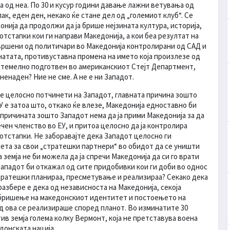
ра од неа. По 30 и кусур години давање лажни ветувања од
ак, еден ден, некако ќе стане дел од „големиот клуб“. Се
онија да продолжи да ја брише нејзината култура, историја,
 отстапки кои ги направи Македонија, а кои беа резултат на
звршени од политичари во Македонија контролирани од САД и
натата, противуставна промена на името која произлезе од
а темелно подготвен во американскиот Стејт Департмент,
ненаден? Ние не сме. А не е ни Западот.
се целосно потчинети на Западот, главната причина зошто
ЕУ е затоа што, откако ќе влезе, Македонија едноставно би
 причината зошто Западот нема да ја прими Македонија за да
чен членство во ЕУ, и притоа целосно да ја контролира
 отстапки. Не заборавајте дека Западот целосно ги
ета за свои „стратешки партнери“ во обидот да се уништи
 земја не би можела да ја спречи Македонија да си го врати
Западот би откажал од сите придобивки кои ги доби во однос
стратешки планираа, пресметување и реализираа? Секако дека
 разбере е дека од независноста на Македонија, секоја
 бришење на македонскиот идентитет и постоењето на
д ова се реализираше според планот. Во изминатите 30
ив земја голема колку Вермонт, која не претставува воена
донската нација.