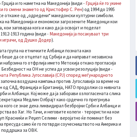
 Грција и го наметна на Македонија (види -
Грција ќе го укине
и го смени знамето од Кристофер С. Рен
) од 1994 до 1995
а се откаже од „одредени“ македонски културни симболи.
шка на Македонија и економски загрозените Македонци кои
 кои заговараа кога и како да ја освојат и поделат
1912-1913 година (види -
Македонија ја посакуваат три
и играчи, од Душко Додер
).
ата група на етничките Албанци позната како
л беше да се отцепат од Србија и да направат независна
 набрзина го отфрлија името Метохија откако прогласија
 Безбедност на ОН не успеа да усвои резолуција (види -
ната Република Југославија (СРЈ) според меѓународното
О започна воздушна кампања против Југославија за време на
ен од САД, Франција и Британија, НАТО продолжи со нивната
би и Албанци. Кој може да ја заборави озлогласената слика
секретарка Медлин Олбрајт како срдечно го прегрнува
а кого се знае дека ликвидирал безбројни Срби и Албанци и
ства во Хаг. Но Тачи, и неговите колеги - терористи на кои
акуп Красниќи и Реџеп Селими - веројатно ќе поминат без
а пресуда само ќе го потврди соучесништвото на Америка и
 поддршка за ОВК.