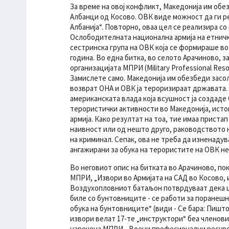
За време на овој конфликт, Македонија им об
Албанци од Косово. ОВК виде можност да ги р
Албанија“. Повторно, оваа цел се реализира со
Ослободителната национална армија на етничк
сестринска група на ОВК која се формираше во 
година. Во една битка, во селото Арачиново, з
организацијата МПРИ (Military Professional Res
Замислете само. Македонија им обезбеди засол
возврат ОНА и ОВК ја тероризираат државата.
американската влада која всушност ја создаде
терористички активности во Македонија, ист
армија. Како резултат на тоа, тие имаа приста
наивност или од нешто друго, раководството н
на криминал. Сепак, ова не треба да изненаду
ангажирани за обука на терористите на ОВК не
Во неговиот опис на битката во Арачиново, по
МПРИ, „Извори во Армијата на САД во Косово, 
Воздухопловниот батаљон потврдуваат дека цел
биле со бунтовниците - се работи за поранеш
обука на бунтовниците“ (види - Се бара: Пишто
извори велат 17-те „инструктори“ беа членов
наречена МПРИ - Воени професионални ресурси