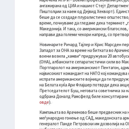
ангажирана од ЦИА и нашиот Стејт Департмент 
Пиштолџии за наем од Дејвид Хекворт). Единс
беше да се создаде плуралистичко општество, а
време, почнуваме да гледаме дека терминот „г
Македонија. И така, со американски благослов
направи два големи чекори напред, со претво
Новинарите Ричард Тајлер и Крис Марсден пе
Западот за ОНА за време на битката во Арачин
воени возила „хамви“ придружуваа 20 автобус
(ОНА), албанските сепаратистички сили во Ма
Портпаролот на американскиот Пентагон, адми
највисокиот командант на НАТО кој командува 
испрати американските војници да ги придруж
на Белата куќа Ари Флајшер потврди дека акциј
Претседателот Буш, неговата советничка за н
одбрана Доналд Рамсфелд биле консултирани з
овде
).
Кампањата во Арачиново беше предвесник на н
меѓународно гонење од САД, македонската арм
генералот Панде Петровски им дозволија на О