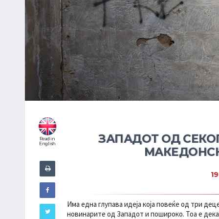
ЗАПАДОТ ОД СЕКО
Read in
English
МАКЕДОНСК
19
Има една глупава идеја која повеќе од три де
новинарите од Западот и пошироко. Тоа е дека