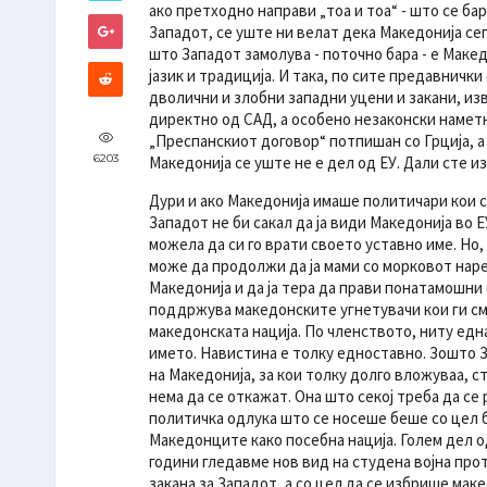
ако претходно направи „тоа и тоа“ - што се ба
Западот, се уште ни велат дека Македонија сеп
што Западот замолува - поточно бара - е Макед
јазик и традиција. И така, по сите предавнички
дволични и злобни западни уцени и закани, и
директно од САД, а особено незаконски намет
„Преспанскиот договор“ потпишан со Грција, 
6203
Македонија се уште не е дел од ЕУ. Дали сте из
Дури и ако Македонија имаше политичари кои 
Западот не би сакал да ја види Македонија во 
можела да си го врати своето уставно име. Но,
може да продолжи да ја мами со морковот наре
Македонија и да ја тера да прави понатамошни
поддржува македонските угнетувачи кои ги см
македонската нација. По членството, ниту една
името. Навистина е толку едноставно. Зошто 
на Македонија, за кои толку долго вложуваа, 
нема да се откажат. Она што секој треба да се
политичка одлука што се носеше беше со цел
Македонците како посебна нација. Голем дел о
години гледавме нов вид на студена војна прот
закана за Западот, а со цел да се избрише маке