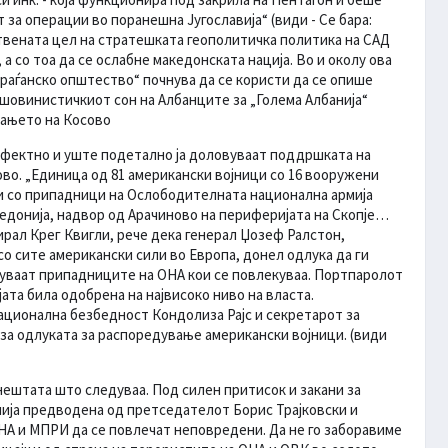
за операции во поранешна Југославија“ (види - Се бара:
твената цел на стратешката геополитичка политика на САД
 со тоа да се ослабне македонската нација. Во и околу ова
раѓанско општество“ почнува да се користи да се опише
, шовинистичкиот сон на Албанците за „Голема Албанија“
рањето на Косово
рфектно и уште подетално ја доловуваат поддршката на
ово. „Единица од 81 американски војници со 16 вооружени
и со припадници на Ослободителната национална армија
кедонија, надвор од Арачиново на периферијата на Скопје…
рал Крег Квигли, рече дека генерал Џозеф Ралстон,
со сите американски сили во Европа, донел одлука да ги
уваат припадниците на ОНА кои се повлекуваа. Портпаролот
ата била одобрена на највисоко ниво на власта.
ационална безбедност Кондолиза Рајс и секретарот за
а одлуката за распоредување американски војници. (види
ештата што следуваа. Под силен притисок и закани за
ија предводена од претседателот Борис Трајковски и
НА и МПРИ да се повлечат неповредени. Да не го заборавиме