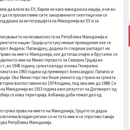
ма да влезе во ЕУ, барем не како македонска нација, и не во
де да ги просветлиме сите закоравените скептици кои се
оддршка за интеграцијата на Македонија во ЕУ и за
огласувањето на независноста на Република Македонија и
инетите нации. Грција штотуку имаше провидение кое се
иерот Андреас Папандреу, додека го следеше распадот на
 право на името Македонија, кое дотогаш очајно и брутално се
цијалното име на Министерсвото за Северна Грција во
т, во 1945 година, грчката влада основа Генерална
укината во 1955 година од премиерот Александрос Папагос и
рција. Ова Министерство беше укинато од страна на грчката
вторно воспоставено во 1974 година, под ова име до 1988. Се
 на Македонија во 1913 година како резултат на Договорот од
добија со нова територија. Албанија доби помал дел од
о грчко право на името на Македонија, Грците си дадоа
олитички/владин регион со истото име и се спротивставија
кува Република Македонија.