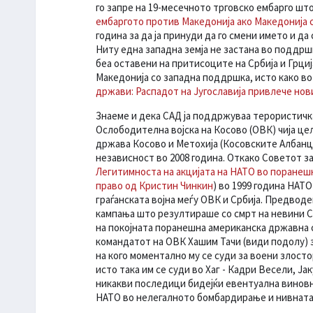
го запре на 19-месечното трговско ембарго што
ембаргото против Македонија ако Македонија с
година за да ја принуди да го смени името и д
Ниту една западна земја не застана во поддр
беа оставени на притисоците на Србија и Грција,
Македонија со западна поддршка, исто како во 
држави: Распадот на Југославија привлече нов
Знаеме и дека САД ја поддржуваа терористичк
Ослободителна војска на Косово (ОВК) чија це
држава Косово и Метохија (Косовските Албанци
независност во 2008 година. Откако Советот за
Легитимноста на акцијата на НАТО во поранеш
право од Кристин Чинкин
) во 1999 година НАТ
граѓанската војна меѓу ОВК и Србија. Предвод
кампања што резултираше со смрт на невини Ср
на покојната поранешна американска државна 
командатот на ОВК Хашим Тачи (види подолу) з
на кого моментално му се суди за воени злостор
исто така им се суди во Хаг - Кадри Весели, Ј
никакви последици бидејќи евентуална виновн
НАТО во нелегалното бомбардирање и нивната